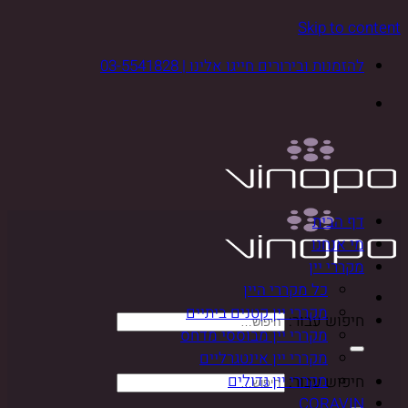
Skip to content
להזמנות ובירורים חייגו אלינו | 03-5541828
דף הבית
מי אנחנו
מקררי יין
כל מקררי היין
מקררי יין קטנים ביתיים
חיפוש עבור:
מקררי יין מבוססי מדחס
מקררי יין אינטגרליים
מקררי יין גדולים
חיפוש עבור:
CORAVIN