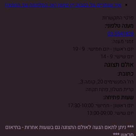
איך שומרים על בקבוק יין פתוח (או: המלחמה נגד החמצן)
פרטי התקשרות
מענה טלפוני:
03-5541828
זמני מענה:
יום ראשון - יום חמישי: 9 - 19
יום שישי: 9 - 14
אולם תצוגה
כתובת:
רח' המגשימים 20, קומה 3,
קרית מטלון, פתח תקווה
שעות פתיחה:
יום ראשון - חמישי: 17:30-10:00
יום שישי: 13:00-09:00
*** ניתן לתאם הגעה לאולם התצוגה גם בשעות אחרות - בתיאום
מראש ***