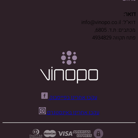
דואר:
דוא"ל: info@vinopo.co.il
מכתבים: ת.ד. 6805,
פתח תקווה 4934829
עקבו אחרינו בפייסבוק
עקבו אחרינו באינסטגרם