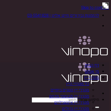
Skip to content
להזמנות ובירורים חייגו אלינו | 03-5541828
דף הבית
מי אנחנו
מקררי יין
כל מקררי היין
מקררי יין קטנים ביתיים
מקררי יין מבוססי מדחס
חיפוש עבור:
מקררי יין אינטגרליים
מקררי יין גדולים