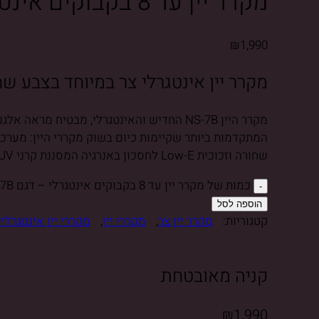
מקרר יין עד 8 בקבוקים אינטגרלי – דגם NS-7B
₪
1,990
מקרר יין אינטגרלי צר במיוחד בצבע ש
שחורה וזכוכית Low-E לחסכון באנרגיה המסננת קרני UV ועוד.
כמות של מקרר יין עד 8 בקבוקים אינטגרלי – דגם NS-7B
הוספה לסל
קטגוריות:
מקרר יין צר
,
מקררי יין
,
מקררי יין אינטגרליי
קניה מאובטחת
₪
1,990