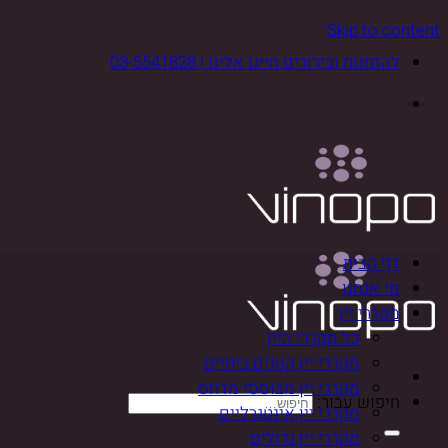
Skip to content
להזמנות ובירורים חייגו אלינו | 03-5541828
דף הבית
מי אנחנו
מקררי יין
כל מקררי היין
מקררי יין קטנים ביתיים
מקררי יין מבוססי מדחס
חיפוש עבור:
מקררי יין אינטגרליים
מקררי יין גדולים