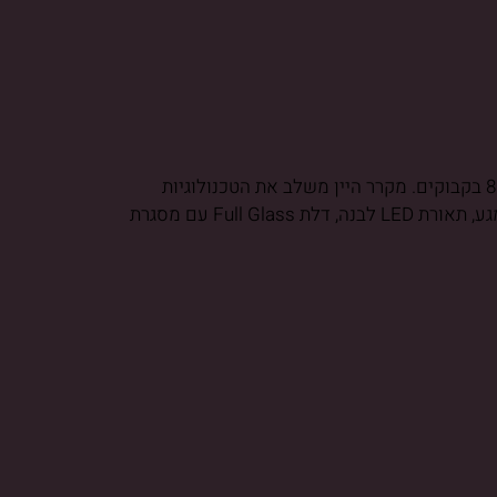
מקרר היין NS-7B החדיש והאינטגרלי, מבטיח מראה אלגנטי למטבח ושמירה מיטבית על אוסף היין שלכם עם קיבולת של עד 8 בקבוקים. מקרר היין משלב את הטכנולוגיות
המתקדמות ביותר שקיימות כיום בשוק מקררי היין: מערכת קירור בעזרת מדחס, תצוגת LCD, בקרת שליטה איכותית עם מסך מגע, תאורת LED לבנה, דלת Full Glass עם מסגרת