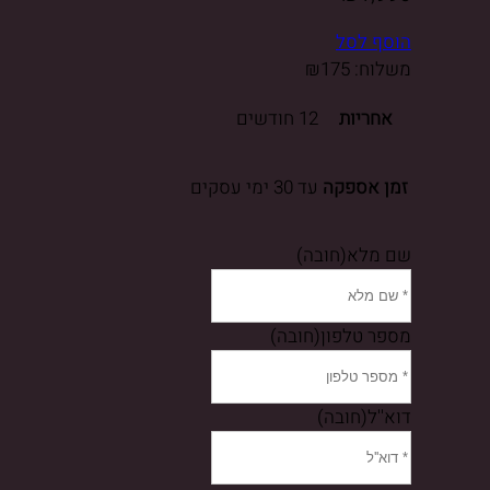
הוסף לסל
משלוח:
175
₪
אחריות
12 חודשים
זמן אספקה
עד 30 ימי עסקים
שם מלא
(חובה)
מספר טלפון
(חובה)
דוא''ל
(חובה)