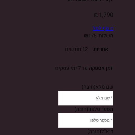
₪
1,790
הוסף לסל
משלוח:
175
₪
אחריות
12 חודשים
זמן אספקה
עד 7 ימי עסקים
שם מלא
(חובה)
מספר טלפון
(חובה)
דוא''ל
(חובה)