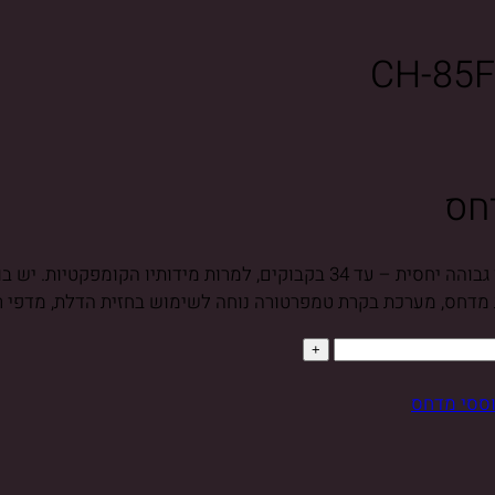
חס
ה- CH-85FD1 הינו מקרר יין לא עמוק, בעל יכולת איחסון גבוהה יחסית – עד 34
חס, מערכת בקרת טמפרטורה נוחה לשימוש בחזית הדלת, מדפי רשת אלגנ
וססי מדחס