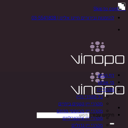
Skip to content
להזמנות ובירורים חייגו אלינו | 03-5541828
דף הבית
מי אנחנו
מקררי יין
כל מקררי היין
מקררי יין קטנים ביתיים
מקררי יין מבוססי מדחס
חיפוש עבור:
מקררי יין אינטגרליים
מקררי יין גדולים